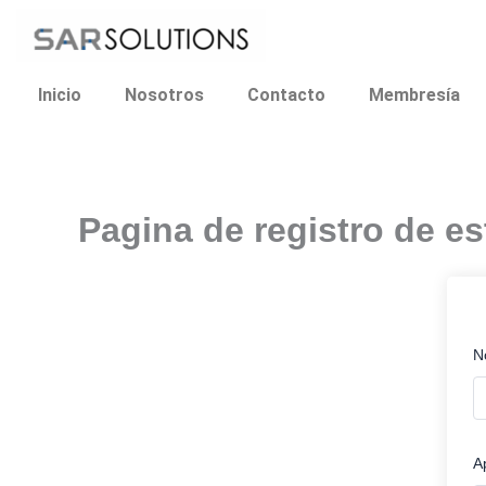
Ir
al
contenido
Inicio
Nosotros
Contacto
Membresía
Pagina de registro de es
N
A