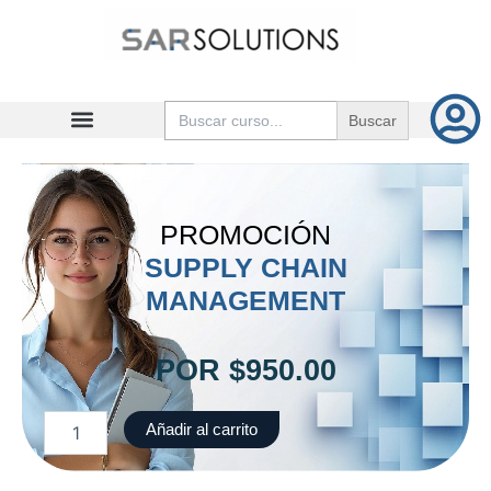
Ir
al
contenido
Buscar:
PROMOCIÓN
SUPPLY CHAIN
MANAGEMENT
POR
$
950.00
Supply
Añadir al carrito
Chain
Management
cantidad