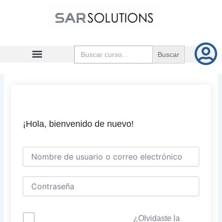
Ir
al
contenido
Buscar:
¡Hola, bienvenido de nuevo!
¿Olvidaste la