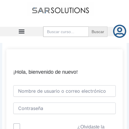
Ir
al
contenido
Buscar:
¡Hola, bienvenido de nuevo!
¿Olvidaste la