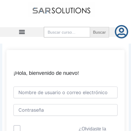
Ir
al
contenido
Buscar:
¡Hola, bienvenido de nuevo!
¿Olvidaste la