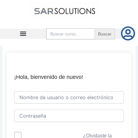
Ir
al
contenido
Buscar:
¡Hola, bienvenido de nuevo!
¿Olvidaste la