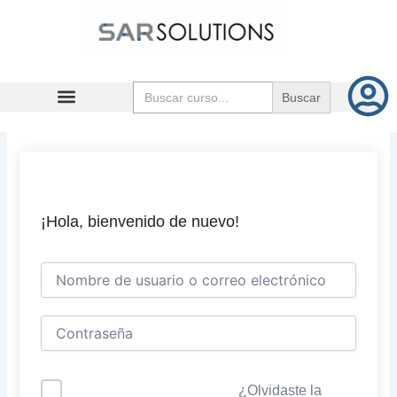
Ir
al
contenido
Buscar:
¡Hola, bienvenido de nuevo!
¿Olvidaste la