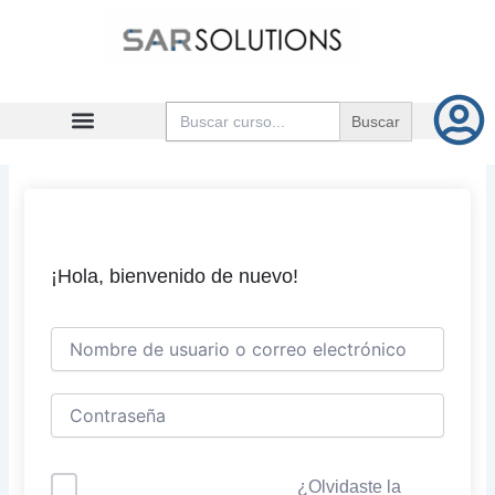
Ir
al
contenido
Buscar:
¡Hola, bienvenido de nuevo!
¿Olvidaste la