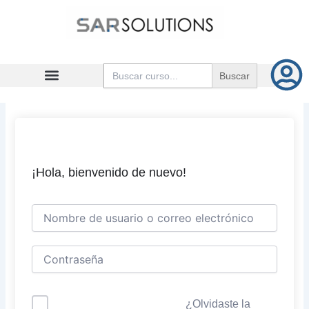
Ir
al
contenido
Buscar:
¡Hola, bienvenido de nuevo!
¿Olvidaste la