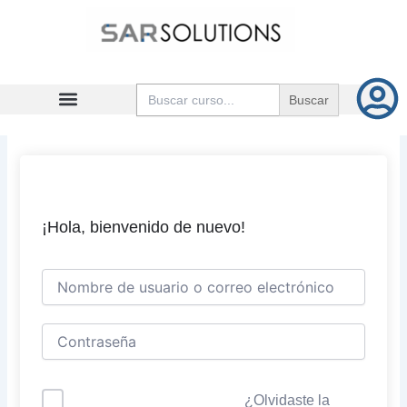
Ir
al
contenido
Buscar:
¡Hola, bienvenido de nuevo!
¿Olvidaste la