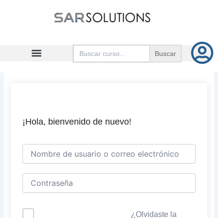
Ir
al
contenido
Buscar:
¡Hola, bienvenido de nuevo!
¿Olvidaste la