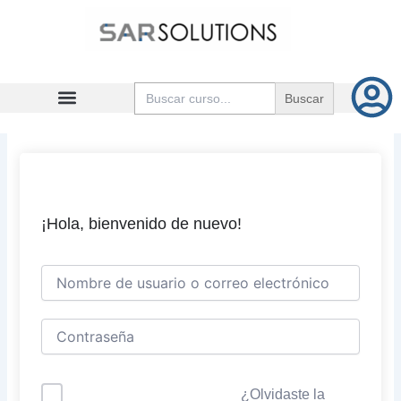
Ir
al
contenido
Buscar:
¡Hola, bienvenido de nuevo!
¿Olvidaste la