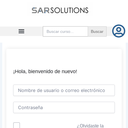
Ir
al
contenido
Buscar:
¡Hola, bienvenido de nuevo!
¿Olvidaste la