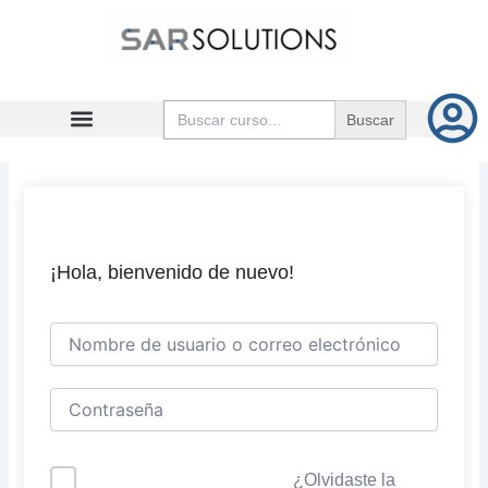
Ir
al
contenido
Buscar:
¡Hola, bienvenido de nuevo!
¿Olvidaste la