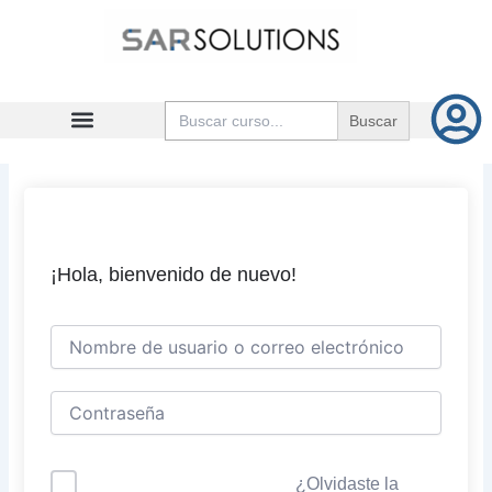
Ir
al
contenido
Buscar:
¡Hola, bienvenido de nuevo!
¿Olvidaste la