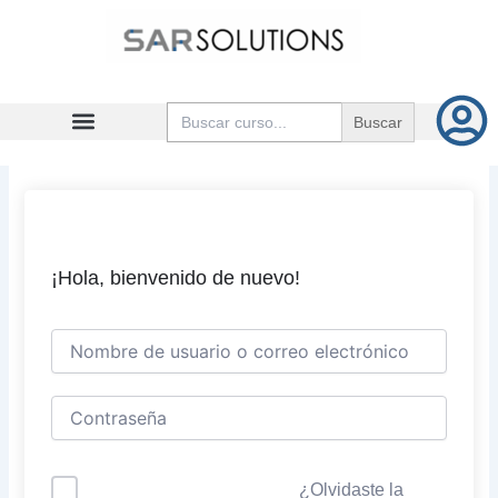
Ir
al
contenido
Buscar:
¡Hola, bienvenido de nuevo!
¿Olvidaste la