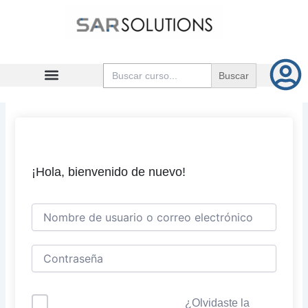
Ir
al
contenido
Buscar:
¡Hola, bienvenido de nuevo!
¿Olvidaste la