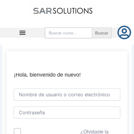
Ir
al
contenido
Buscar:
¡Hola, bienvenido de nuevo!
¿Olvidaste la