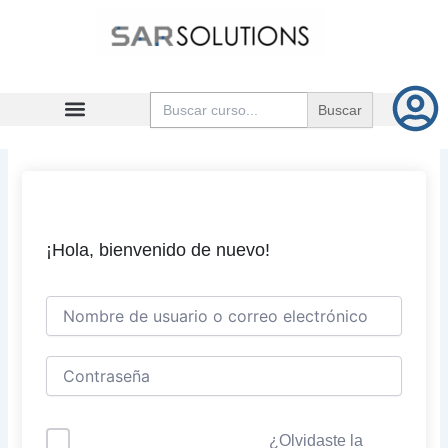
Ir
al
contenido
Buscar:
¡Hola, bienvenido de nuevo!
¿Olvidaste la