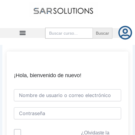
Ir
al
contenido
Buscar:
¡Hola, bienvenido de nuevo!
¿Olvidaste la