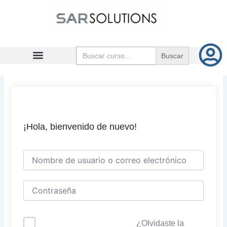
Ir
al
contenido
Buscar:
¡Hola, bienvenido de nuevo!
¿Olvidaste la