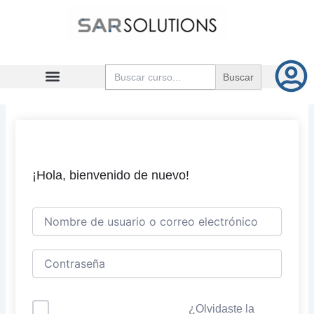
Ir
al
contenido
Buscar:
¡Hola, bienvenido de nuevo!
¿Olvidaste la