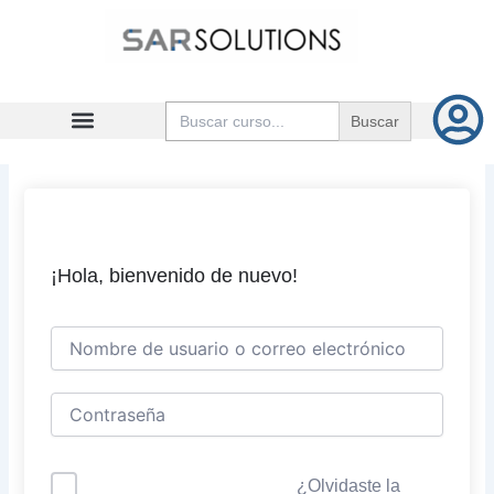
Ir
al
contenido
Buscar:
¡Hola, bienvenido de nuevo!
¿Olvidaste la