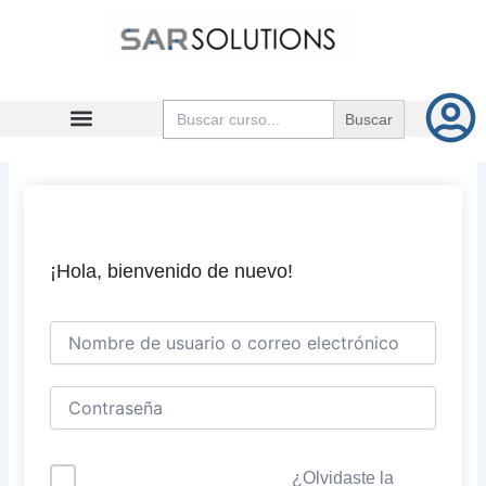
Ir
al
contenido
Buscar:
¡Hola, bienvenido de nuevo!
¿Olvidaste la