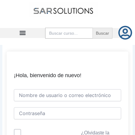
Ir
al
contenido
Buscar:
¡Hola, bienvenido de nuevo!
¿Olvidaste la