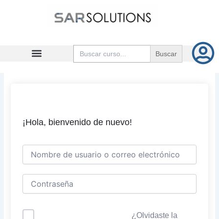
Ir
al
contenido
Buscar:
¡Hola, bienvenido de nuevo!
¿Olvidaste la