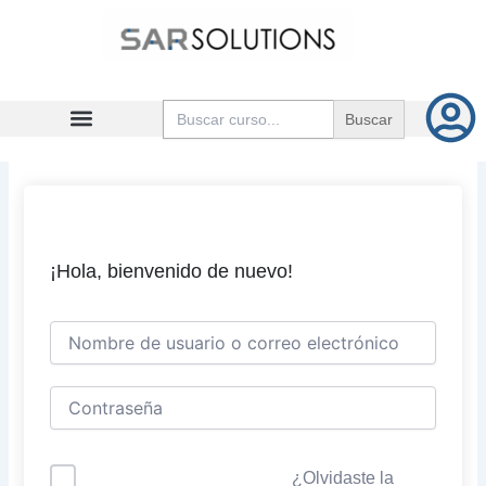
Ir
al
contenido
Buscar:
¡Hola, bienvenido de nuevo!
¿Olvidaste la