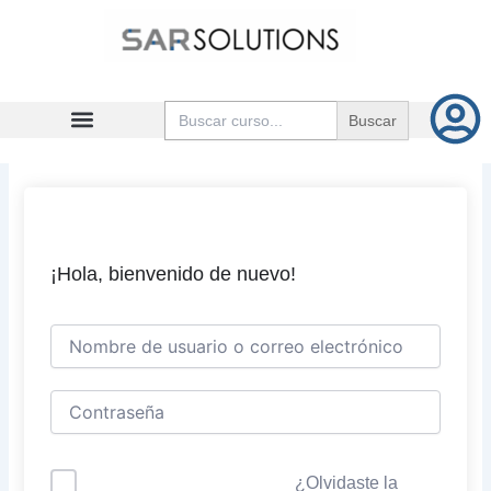
Ir
al
contenido
Buscar:
¡Hola, bienvenido de nuevo!
¿Olvidaste la