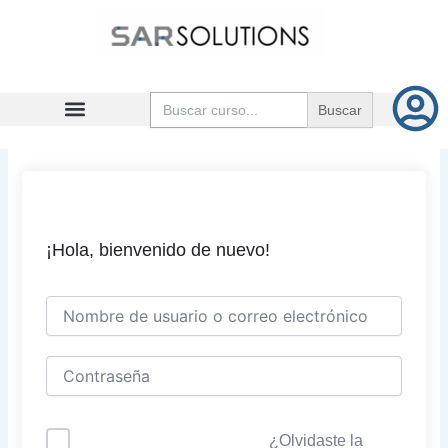
Ir
al
contenido
Buscar:
¡Hola, bienvenido de nuevo!
¿Olvidaste la