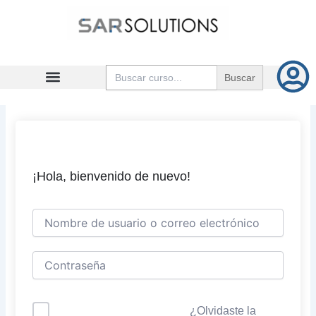
Ir
al
contenido
Buscar:
¡Hola, bienvenido de nuevo!
¿Olvidaste la