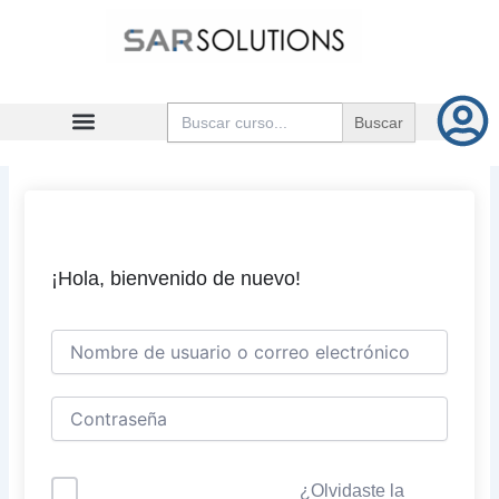
Ir
al
contenido
Buscar:
¡Hola, bienvenido de nuevo!
¿Olvidaste la