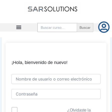
Ir
al
contenido
Buscar:
¡Hola, bienvenido de nuevo!
¿Olvidaste la