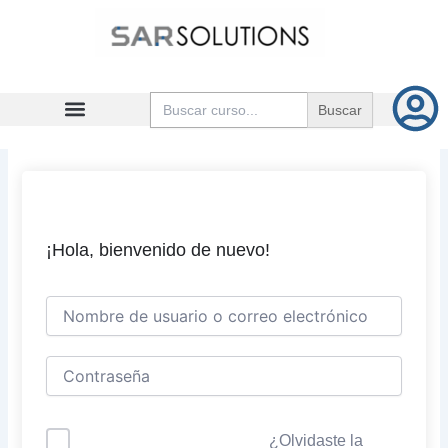
Ir
al
contenido
Buscar:
¡Hola, bienvenido de nuevo!
¿Olvidaste la