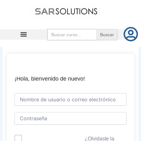
Ir
al
contenido
Buscar:
¡Hola, bienvenido de nuevo!
¿Olvidaste la