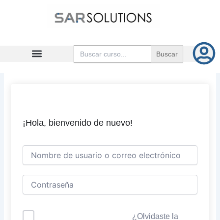
Ir
al
contenido
Buscar:
¡Hola, bienvenido de nuevo!
¿Olvidaste la