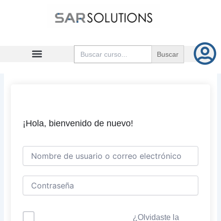
Ir
al
contenido
Buscar:
¡Hola, bienvenido de nuevo!
¿Olvidaste la