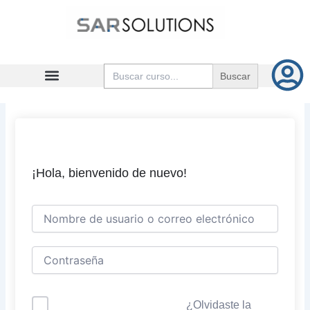
Ir
al
contenido
Buscar:
¡Hola, bienvenido de nuevo!
¿Olvidaste la