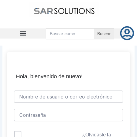
Ir
al
contenido
Buscar:
¡Hola, bienvenido de nuevo!
¿Olvidaste la