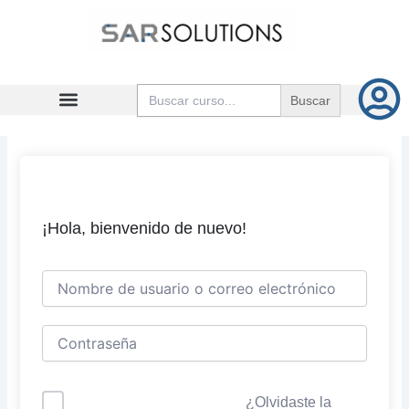
Ir
al
contenido
Buscar:
¡Hola, bienvenido de nuevo!
¿Olvidaste la