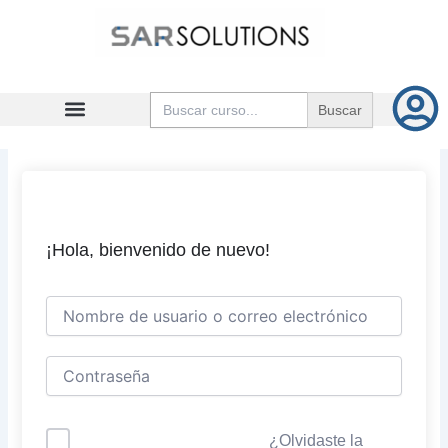
Ir
al
contenido
Buscar:
¡Hola, bienvenido de nuevo!
¿Olvidaste la