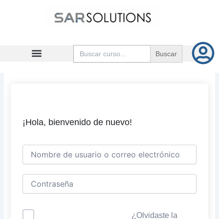
Ir
al
contenido
Buscar:
¡Hola, bienvenido de nuevo!
¿Olvidaste la