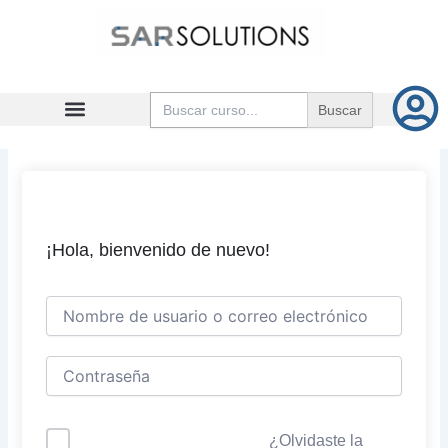
Ir
al
contenido
Buscar:
¡Hola, bienvenido de nuevo!
¿Olvidaste la