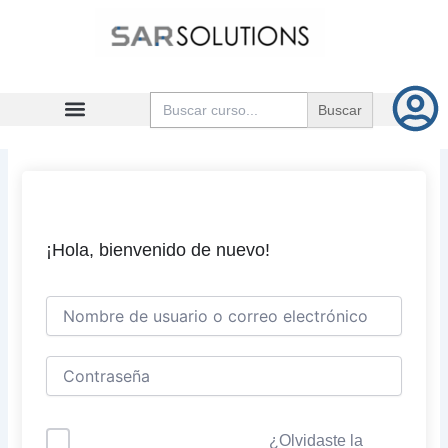
Ir
al
contenido
Buscar:
¡Hola, bienvenido de nuevo!
¿Olvidaste la