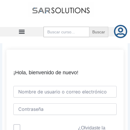
Ir
al
contenido
Buscar:
¡Hola, bienvenido de nuevo!
¿Olvidaste la