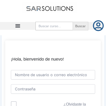
Ir
al
contenido
Buscar:
¡Hola, bienvenido de nuevo!
¿Olvidaste la