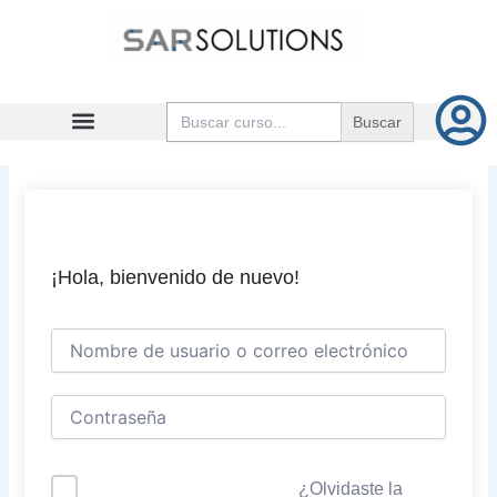
Ir
al
contenido
Buscar:
¡Hola, bienvenido de nuevo!
¿Olvidaste la