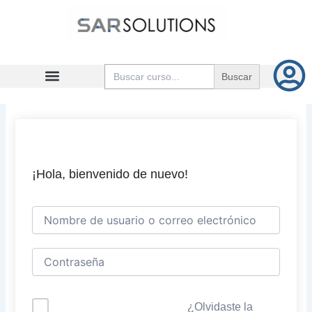
Ir
al
contenido
Buscar:
¡Hola, bienvenido de nuevo!
¿Olvidaste la