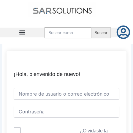
Ir
al
contenido
Buscar:
¡Hola, bienvenido de nuevo!
¿Olvidaste la