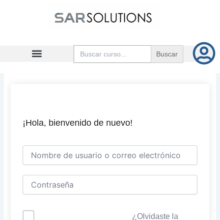
Ir
al
contenido
Buscar:
¡Hola, bienvenido de nuevo!
¿Olvidaste la