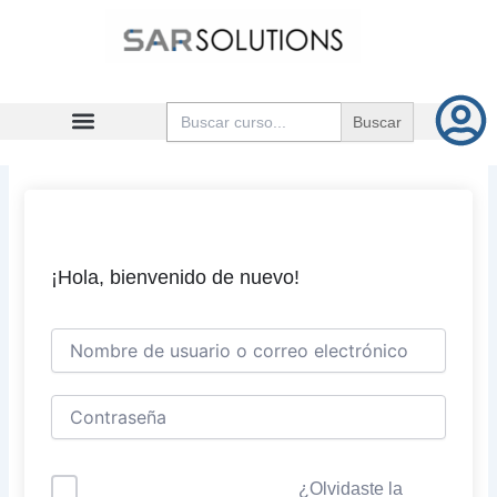
Ir
al
contenido
Buscar:
¡Hola, bienvenido de nuevo!
¿Olvidaste la